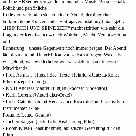
und die VRSequenzen greifen ineinander: Musik, Wissenschaft,
Politik und persönliche
Reflexion verbinden sich zu einem Abend, der über eine
herkömmliche Konzert- oder Vortragsveranstaltung hinausgeht.
„HEINRICH UND SEINE ZEIT“ macht sichtbar, wie sehr die
Fragen der Renaissance – nach Wahrheit, Macht, Verantwortung
und
Erinnerung – unsere Gegenwart noch immer prägen. Der Abend
lädt dazu ein, mit Heinrich Rantzau selbst zu fragen: Was haben
wir gelernt, was wiederholen wir, was steht uns noch bevor?
Mitwirkende:
• Prof. Asmus J. Hintz (Idee, Texte, Heinrich-Rantzau-Rolle,
Filmkonzept, Leitung)
• KMD Andreas Maurer-Büntjen (Podcast-Moderator)
• Karin Lorenz (Winterhalter-Orgel)
• Luise Catenhusen mit Renaissance-Ensemble auf historischen
Instrumenten (Zink,
Posaune, Laute, Gesang)
• Jochen Saggau (technische Realisierung Film)
• Robin Kiesé (Tonaufnahmen, akustische Gestaltung für den
Film)