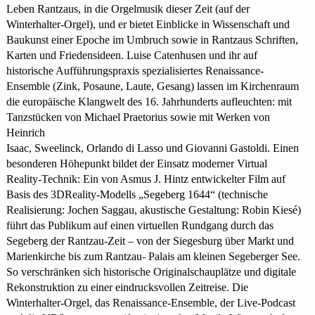
Leben Rantzaus, in die Orgelmusik dieser Zeit (auf der
Winterhalter-Orgel), und er bietet Einblicke in Wissenschaft und
Baukunst einer Epoche im Umbruch sowie in Rantzaus Schriften,
Karten und Friedensideen. Luise Catenhusen und ihr auf
historische Aufführungspraxis spezialisiertes Renaissance-
Ensemble (Zink, Posaune, Laute, Gesang) lassen im Kirchenraum
die europäische Klangwelt des 16. Jahrhunderts aufleuchten: mit
Tanzstücken von Michael Praetorius sowie mit Werken von
Heinrich
Isaac, Sweelinck, Orlando di Lasso und Giovanni Gastoldi. Einen
besonderen Höhepunkt bildet der Einsatz moderner Virtual
Reality-Technik: Ein von Asmus J. Hintz entwickelter Film auf
Basis des 3DReality-Modells „Segeberg 1644“ (technische
Realisierung: Jochen Saggau, akustische Gestaltung: Robin Kiesé)
führt das Publikum auf einen virtuellen Rundgang durch das
Segeberg der Rantzau-Zeit – von der Siegesburg über Markt und
Marienkirche bis zum Rantzau- Palais am kleinen Segeberger See.
So verschränken sich historische Originalschauplätze und digitale
Rekonstruktion zu einer eindrucksvollen Zeitreise. Die
Winterhalter-Orgel, das Renaissance-Ensemble, der Live-Podcast